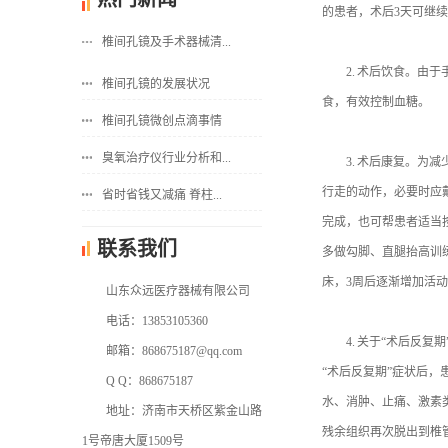
的患者，术后3天可继
椎间孔镜及手术器械清...
2. 术后饮食。由于
椎间孔镜的发展状况
食，有效控制血糖。
椎间孔镜微创点滴事情
臭氧治疗仪行业分析和...
3. 术后康复。为减
行走的动作，必要时应戴
省时省钱又减痛 脊柱...
完成，也可帮患者适当
联系我们
多做勾脚、直腿抬高训
床，3周后逐渐增加活动
山东众远医疗器械有限公司
电话：13853105360
4. 关于“术后反复
邮箱：868675187@qq.com
“术后反复期”症状后
Q Q：868675187
水、消肿、止痛、激素
地址：济南市天桥区紫金山路
残余组织再次脱出到椎
1号帝唐大厦1509号