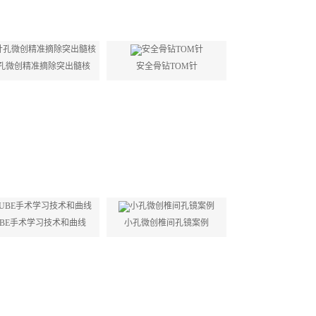
孔微创精准摘除突出髓核
安全骨钻TOM针
UBE手术学习技术和曲线
小孔微创椎间孔镜案例