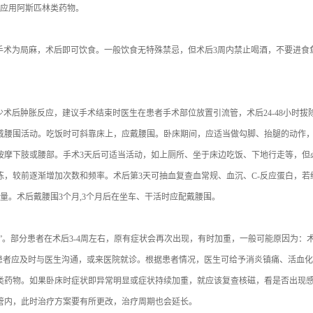
续应用阿斯匹林类药物。
手术为局麻，术后即可饮食。一般饮食无特殊禁忌，但术后3周内禁止喝酒，不要进食
少术后肿胀反应，建议手术结束时医生在患者手术部位放置引流管，术后24-48小时
腰围活动。吃饭时可斜靠床上，应戴腰围。卧床期间，应适当做勾脚、抬腿的动作，每次
按摩下肢或腰部。手术3天后可适当活动，如上厕所、坐于床边吃饭、下地行走等，但
练，较前逐渐增加次数和频率。术后第3天可抽血复查血常规、血沉、C-反应蛋白，若结
量。术后戴腰围3个月,3个月后在坐车、干活时应配戴腰围。
期”。部分患者在术后3-4周左右，原有症状会再次出现，有时加重，一般可能原因为
，患者应及时与医生沟通，或来医院就诊。根据患者情况，医生可给予消炎镇痛、活血
类药物。如果卧床时症状即异常明显或症状持续加重，就应该复查核磁，看是否出现
管内，此时治疗方案要有所更改，治疗周期也会延长。