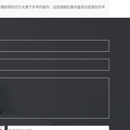
髓核钳咬切力大便于手术的操作，这些器械在椎间盘突出症微创手术