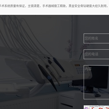
术系统质量有保证，主镜清楚，手术器械做工精致，黑金安全骨钻硬度大经久耐用，