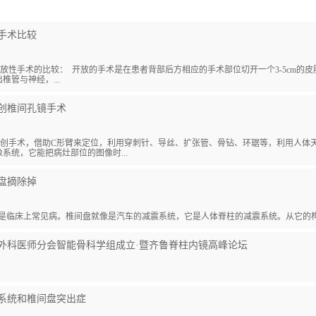
手术比较
放性手术的比较： 开放的手术是在患者背部后方相应的手术部位切开一个3-5cm的
椎管与神经，...
创椎间孔镜手术
创手术，借助C形臂来定位，利用穿刺针、导丝、扩张管、骨钻、环琚等，利用人体
系统，它能把病灶部位的图像时...
盘摘除掉
床上常见病。椎间盘就像是汽车的减震系统，它是人体脊柱的减震系统。从它的构造上来
外科医师分会智能骨科学组成立·暨齐鲁脊柱内镜高峰论坛
系统和椎间盘突出症