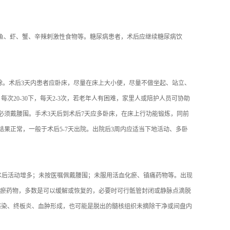
鱼、虾、蟹、辛辣刺激性食物等。糖尿病患者，术后应继续糖尿病饮
拔除。术后3天内患者应卧床，尽量在床上大小便，尽量不做坐起、站立、
20-30下，每天2-3次，若老年人有困难，家里人或陪护人员可协助
必须戴腰围。手术3天后到术后7天应多卧床，在床上行功能锻炼，同前
果正常，一般于术后5-7天出院。出院后3周内应适当下地活动、多卧
：术后活动增多；未按医嘱佩戴腰围；未服用活血化瘀、镇痛药物等。出现
化瘀药物，多数是可以缓解或恢复的，必要时可行骶管封闭或静脉点滴脱
感染、终板炎、血肿形成，也可能是脱出的髓核组织未摘除干净或间盘内