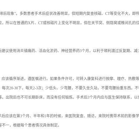
滞后现象”。多数患者手术后症状改善明显，但短期内复查核磁、CT等变化不大，即所
应，所以在普通的X片、CT或核磁片上变化不明显，但在关节突、侧隐窝或椎间孔的位
后建议使用消炎镇痛药、活血化淤药、神经营养药3个月，以利于顺利渡过反复期、减少
。应该循序渐进，遵医嘱进行。如果条件许可，可转入康复科进行按摩、理疗、热敷等
每次20-30下，每天2-3次；少低头、少弯腰，不要久坐久站，不要弯腰抬重东西
等。出院后也不可长期卧床，而没有任何锻炼。手术后3个月内应与医生保持联系，以
术后应该在第3个月、半年和1年的时候，来医院复查、随访，来院时携带术前的影像
容不一，根据每个患者情况具体制定。