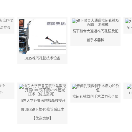
灸治疗仪
针
镜下融合大通道椎间孔镜及配
置手术器械
BEIS椎间孔镜技术设备
个
椎间孔镜微创手术潜力和价值
山东大学齐鲁医院祁磊教授开
展UBE镜下腰4/5椎管减压术
【优选案例】