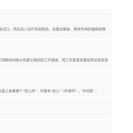
皮肤切口，然后深入切开背部肌肉，显露出椎板，再用专用的器械将椎
天然解剖间隙从而建立微创的工作通道，将工作套管放置到突出病变部
看像个“馅儿饼”，外面有“皮儿”（纤维环），中间是“...