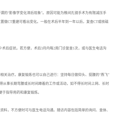
谓的“影像学变化滞后现象”。 原因可能为椎间孔镜手术为有限减压手
置做CT重建可看出变化。一般在术后半年到一年以后，复查CT或核磁
术后症状。若方便，术后3月内每2周门诊复查1次，或与医生电话沟
相关治疗。康复锻炼也可以自己进行：坚持每日做仰头、挺腰的“燕飞”
。不得从事长期弯腰或长时间蹲着的工作或活动，如不得长时间上网、长时
便于指导用药和康复锻炼。
学资料，不方便时可与医生电话沟通。随访内容包括简单的询问、查体、