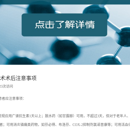
术术后注意事项
023次访问
者应注意事项：
常规应用广谱抗生素1天以上；脱水药（如甘露醇）可用，不超过3天，但对于老年人
病患者；可用消炎镇痛类药物，如芬必得、布洛芬、COX-2抑制剂氯诺昔康等；可用活