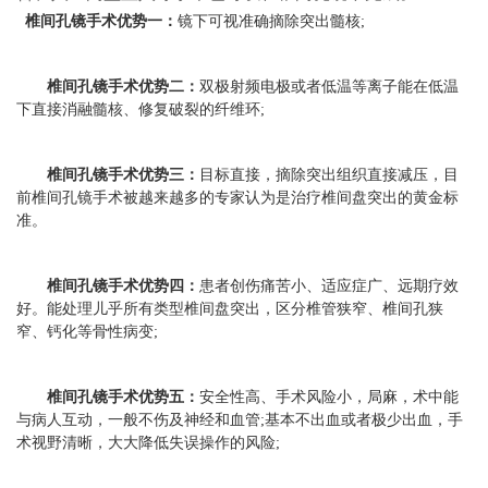
椎间孔镜手术优势一：
镜下可视准确摘除突出髓核
;
椎间孔镜手术优势二：
双极射频电极或者低温等离子能在低温
下直接消融髓核、修复破裂的纤维环
;
椎间孔镜手术优势三：
目标直接，摘除突出组织直接减压，目
前椎间孔镜手术被越来越多的专家认为是治疗椎间盘突出的黄金标
准。
椎间孔镜手术优势四：
患者创伤痛苦小、适应症广、远期疗效
好。能处理儿乎所有类型椎间盘突出，区分椎管狭窄、椎间孔狭
窄、钙化等骨性病变
;
椎间孔镜手术优势五：
安全性高、手术风险小，局麻，术中能
与病人互动，一般不伤及神经和血管
;
基本不出血或者极少出血，手
术视野清晰，大大降低失误操作的风险
;