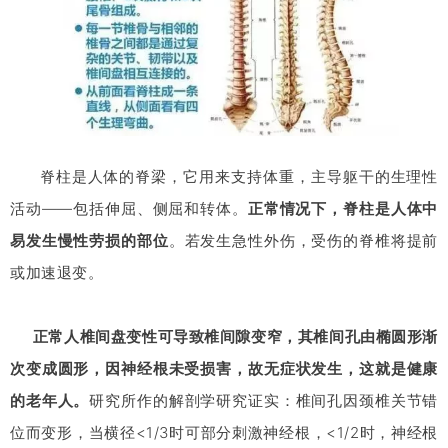
脊柱是人体的脊梁，它用来支持体重，主导躯干的生理性
活动——包括伸屈、侧屈和转体。
正常情况下，脊柱是人体中
易发生慢性劳损的部位
。若发生急性外伤，受伤的脊椎将提前
或加速退变。
正常人椎间盘变性可导致椎间隙变窄，其椎间孔由椭圆形渐
次变成圆形，因神经根未受损害，故无症状发生，这就是健康
的老年人。
研究所作的解剖学研究证实：椎间孔因颈椎关节错
位而变形，当横径<1/3时可部分刺激神经根，<1/2时，神经根