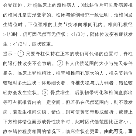
会受压迫，对照临床上的颈椎病人，X线斜位片可见发病颈椎
的椎间孔是变形变窄的。临床与解剖研究一致证明，颈椎间发
生错位时，下位颈椎的上关节突移向椎间孔内。椎间孔横径
>1/3时，仍可因代偿而无症状；<1/3时，随体位改变有症状发
生；<1/2时，症状较重。
提示：① 只要脊柱保持在正常的或仍可代偿的位置时，脊柱
的退行性改变不会致病。② 各人代偿范围的大小与先天条件
相关。临床上脊椎粗壮，椎管和椎间孔宽大的人，椎关节错位
较轻时多无症状；体形细长者，脊椎失稳与肌力弱者，错位较
轻亦会发生症状。③ 骨质增生、后纵韧带钙化和椎间盘膨出
等可占据椎管内的一定空间，但若仍在代偿范围内，则不致发
病，若发生椎间失稳，错位，则可使黄韧带形成皱折，或使上
下方椎体错位而形成骨性狭窄时，此时因代偿范围比正常小，
故在错位程度相同的情况下，临床症状会更重。
由此可见，重