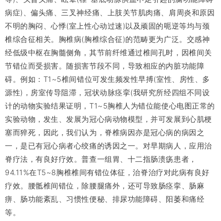
病症)、偏头痛、三叉神经痛、上肢关节肌肉痛、肩周炎和原因
不明的胸闷、心悸(室上性心动过速)以及顽固的呃逆等均与颈
椎综合征相关。胸椎病(胸椎综合征)的范畴更为广泛。交感神
经低级中枢在胸髓侧角，其节前纤维通过椎间孔时，因椎间关
节错位而受损害。随损害节段不同，导致相应的内脏功能障
碍。例如：T1~5椎间错位可发生频发性早搏(室性、房性、多
源性)，房室传导阻滞，冠状动脉痉挛(我研究所经四组不同设
计的动物实验结果证明，T1~5胸椎人为错位能使心电图正常的
实验动物，发生、发展为冠心病动物模型，并可发展到心肌梗
塞而猝死，因此，我们认为，脊椎病因亦是冠心病的病因之
一，是已有冠心病者心绞痛的诱因之一。对早期病人，应用治
脊疗法，有良好疗效。普查一组胃、十二指肠溃疡患者，
94.11%在T5~8胸椎椎间有错位体征，治脊治疗对此病有良好
疗效。腰骶椎间错位，除腰腿痛外，还可导致肠痉挛、肠麻
痹、肠功能紊乱、习惯性便秘、排尿功能障碍、阳萎和痛经
等。