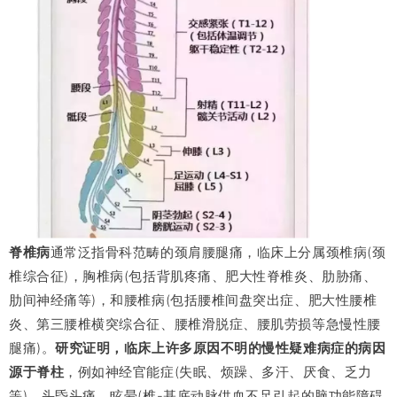
脊椎病
通常泛指骨科范畴的颈肩腰腿痛，临床上分属颈椎病(颈
椎综合征)，胸椎病(包括背肌疼痛、肥大性脊椎炎、肋胁痛、
肋间神经痛等)，和腰椎病(包括腰椎间盘突出症、肥大性腰椎
炎、第三腰椎横突综合征、腰椎滑脱症、腰肌劳损等急慢性腰
腿痛)。
研究证明，临床上许多原因不明的慢性疑难病症的病因
源于脊柱
，例如神经官能症(失眠、烦躁、多汗、厌食、乏力
等)、头昏头痛、眩晕(椎-基底动脉供血不足引起的脑功能障碍