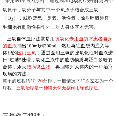
采用医用O
为原料，通过高压电场将O
分解为两个
2
2
氧原子，氧分子与其中一个氧原子结合成三氧
（O
），或称蓝氧、臭氧、活性氧，除对呼吸道纤
3
毛细胞有刺激性损伤外，对人身体基本无害。
三氧自体血疗法就
是用
抗氧化专用血袋
将
患者自身
的血液
抽出100ml到2
00ml
，然后再往血袋内注入等
体积的
医用三氧
，通过医用三氧的强氧化性对血液进
行“过滤”处理，氧化血液中的脂肪物质与蛋白多糖复
合体，杀灭
致病微生物
，再回输到人体内的一种治疗
疾病的方法。
整个的过程约1
0-20
分钟，一般情况下
10
次左右为一个
疗程。
三氧治疗是一种纯天然无副作用绿色疗法。